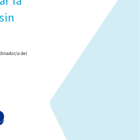
ar la
sin
dinador/a del