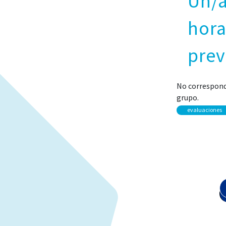
Un/a
hora
prev
No corresponde
grupo.
evaluaciones